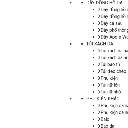
DÂY ĐỒNG HỒ DA
Dây đồng hồ
Dây đồng hồ 
Dây cá sấu
Dây phổ thôn
Dây Apple Wa
TÚI XÁCH DA
Túi xách da n
Túi xách da n
Túi bao tử
Túi đeo chéo
Phụ kiện
Túi nữ lớn
Túi nữ nhỏ
PHỤ KIỆN KHÁC
Phụ kiện da 
Phụ kiện da n
Balo
Bao da