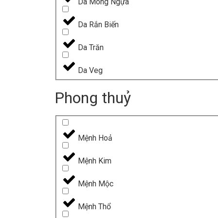
Da Mông Ngựa
Da Rắn Biến
Da Trăn
Da Veg
Phong thuỷ
Mệnh Hoả
Mệnh Kim
Mệnh Mộc
Mệnh Thổ