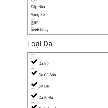
Sáp Nâu
Vàng Bò
Xám
Xanh Navy
Loại Da
Da Bò
Da Cá Sấu
Da Dê
Da Kì Đà