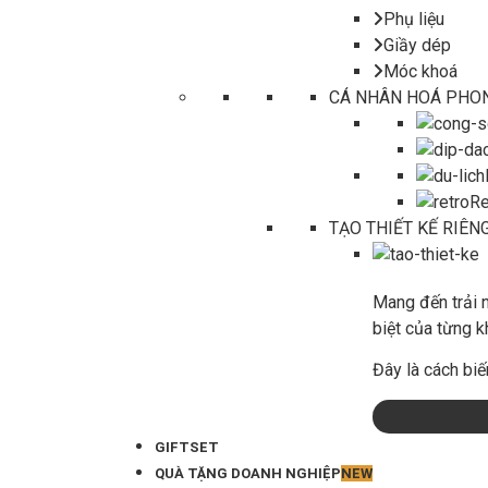
Phụ liệu
Giầy dép
Móc khoá
CÁ NHÂN HOÁ PHO
Re
TẠO THIẾT KẾ RIÊN
Mang đến trải n
biệt của từng k
Đây là cách biế
GIFTSET
QUÀ TẶNG DOANH NGHIỆP
NEW