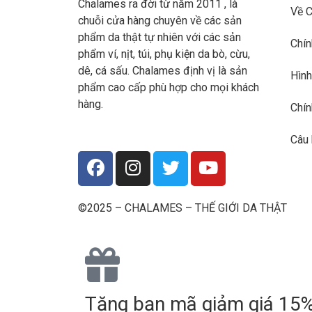
Chalames ra đời từ năm 2011 , là
Về 
chuỗi cửa hàng chuyên về các sản
phẩm da thật tự nhiên với các sản
Chín
phẩm ví, nịt, túi, phụ kiện da bò, cừu,
dê, cá sấu. Chalames định vị là sản
Hình
phẩm cao cấp phù hợp cho mọi khách
hàng.
Chín
Câu 
©2025 – CHALAMES – THẾ GIỚI DA THẬT
Tặng bạn mã giảm giá 15