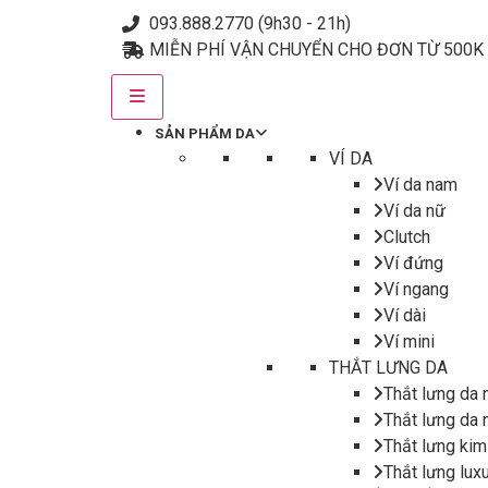
093.888.2770 (9h30 - 21h)
MIỄN PHÍ VẬN CHUYỂN CHO ĐƠN TỪ 500K
SẢN PHẨM DA
VÍ DA
Ví da nam
Ví da nữ
Clutch
Ví đứng
Ví ngang
Ví dài
Ví mini
THẮT LƯNG DA
Thắt lưng da
Thắt lưng da 
Thắt lưng kim
Thắt lưng lux