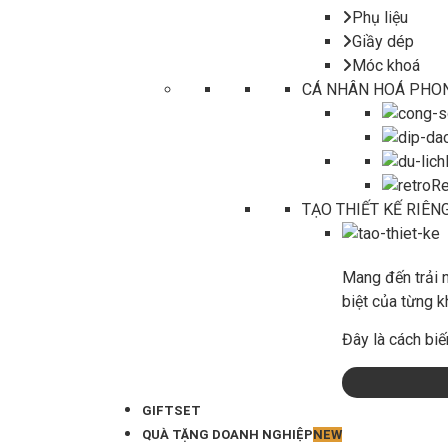
Phụ liệu
Giầy dép
Móc khoá
CÁ NHÂN HOÁ PHO
Re
TẠO THIẾT KẾ RIÊN
Mang đến trải n
biệt của từng k
Đây là cách biế
GIFTSET
QUÀ TẶNG DOANH NGHIỆP
NEW