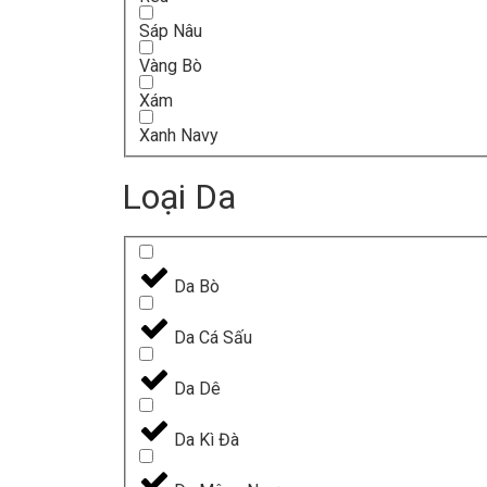
Sáp Nâu
Vàng Bò
Xám
Xanh Navy
Loại Da
Da Bò
Da Cá Sấu
Da Dê
Da Kì Đà