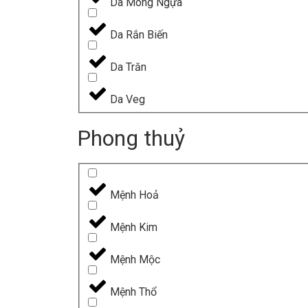
Da Mông Ngựa
Da Rắn Biến
Da Trăn
Da Veg
Phong thuỷ
Mệnh Hoả
Mệnh Kim
Mệnh Mộc
Mệnh Thổ