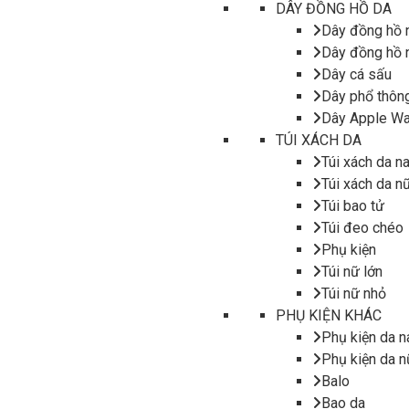
DÂY ĐỒNG HỒ DA
Dây đồng hồ
Dây đồng hồ 
Dây cá sấu
Dây phổ thôn
Dây Apple Wa
TÚI XÁCH DA
Túi xách da n
Túi xách da n
Túi bao tử
Túi đeo chéo
Phụ kiện
Túi nữ lớn
Túi nữ nhỏ
PHỤ KIỆN KHÁC
Phụ kiện da 
Phụ kiện da n
Balo
Bao da