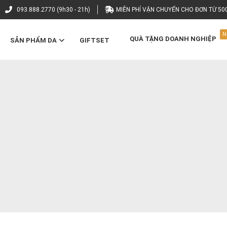
093.888.2770 (9h30 - 21h)
MIỄN PHÍ VẬN CHUYỂN CHO ĐƠN TỪ 50
N
QUÀ TẶNG DOANH NGHIỆP
SẢN PHẨM DA
GIFTSET