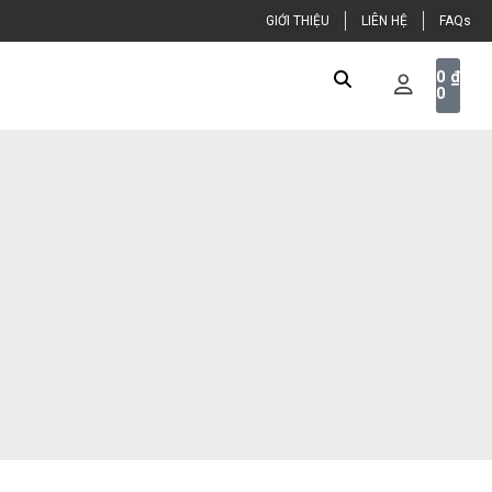
GIỚI THIỆU
LIÊN HỆ
FAQs
0
₫
0