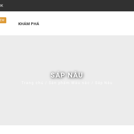
0K
EW
KHÁM PHÁ
SÁP NÂU
Trang chủ
/ Sản phẩm Màu sắc / Sáp Nâu