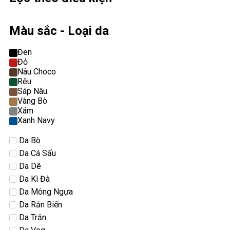
Màu sắc - Loại da
Đen
Đỏ
Nâu Choco
Rêu
Sáp Nâu
Vàng Bò
Xám
Xanh Navy
Da Bò
Da Cá Sấu
Da Dê
Da Kì Đà
Da Mông Ngựa
Da Rắn Biến
Da Trăn