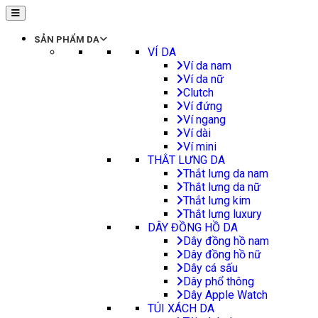
SẢN PHẨM DA
VÍ DA
Ví da nam
Ví da nữ
Clutch
Ví đứng
Ví ngang
Ví dài
Ví mini
THẮT LƯNG DA
Thắt lưng da nam
Thắt lưng da nữ
Thắt lưng kim
Thắt lưng luxury
DÂY ĐỒNG HỒ DA
Dây đồng hồ nam
Dây đồng hồ nữ
Dây cá sấu
Dây phổ thông
Dây Apple Watch
TÚI XÁCH DA