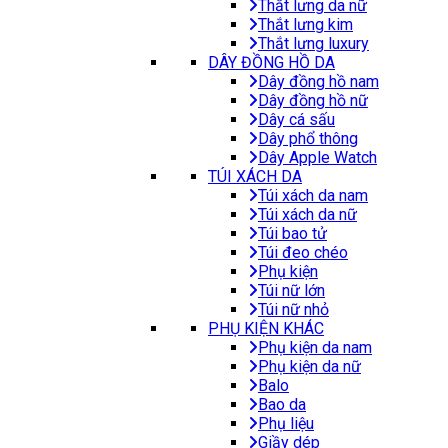
Thắt lưng da nữ
Thắt lưng kim
Thắt lưng luxury
DÂY ĐỒNG HỒ DA
Dây đồng hồ nam
Dây đồng hồ nữ
Dây cá sấu
Dây phổ thông
Dây Apple Watch
TÚI XÁCH DA
Túi xách da nam
Túi xách da nữ
Túi bao tử
Túi đeo chéo
Phụ kiện
Túi nữ lớn
Túi nữ nhỏ
PHỤ KIỆN KHÁC
Phụ kiện da nam
Phụ kiện da nữ
Balo
Bao da
Phụ liệu
Giầy dép