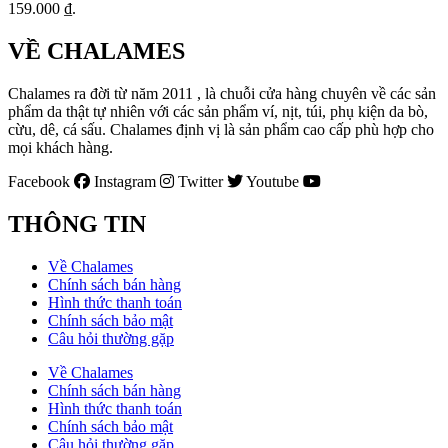
159.000 ₫.
VỀ CHALAMES
Chalames ra đời từ năm 2011 , là chuỗi cửa hàng chuyên về các sản
phẩm da thật tự nhiên với các sản phẩm ví, nịt, túi, phụ kiện da bò,
cừu, dê, cá sấu. Chalames định vị là sản phẩm cao cấp phù hợp cho
mọi khách hàng.
Facebook
Instagram
Twitter
Youtube
THÔNG TIN
Về Chalames
Chính sách bán hàng
Hình thức thanh toán
Chính sách bảo mật
Câu hỏi thường gặp
Về Chalames
Chính sách bán hàng
Hình thức thanh toán
Chính sách bảo mật
Câu hỏi thường gặp