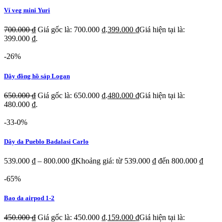
Ví veg mini Yuri
700.000
₫
Giá gốc là: 700.000 ₫.
399.000
₫
Giá hiện tại là:
399.000 ₫.
-26%
Dây đồng hồ sáp Logan
650.000
₫
Giá gốc là: 650.000 ₫.
480.000
₫
Giá hiện tại là:
480.000 ₫.
-33-0%
Dây da Pueblo Badalasi Carlo
539.000
₫
–
800.000
₫
Khoảng giá: từ 539.000 ₫ đến 800.000 ₫
-65%
Bao da airpod 1-2
450.000
₫
Giá gốc là: 450.000 ₫.
159.000
₫
Giá hiện tại là: