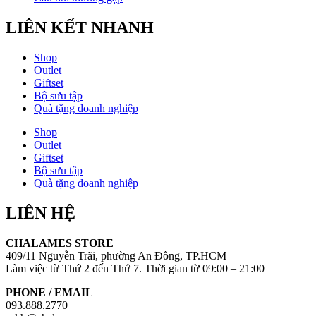
LIÊN KẾT NHANH
Shop
Outlet
Giftset
Bộ sưu tập
Quà tặng doanh nghiệp
Shop
Outlet
Giftset
Bộ sưu tập
Quà tặng doanh nghiệp
LIÊN HỆ
CHALAMES STORE
409/11 Nguyễn Trãi, phường An Đông, TP.HCM
Làm việc từ Thứ 2 đến Thứ 7. Thời gian từ 09:00 – 21:00
PHONE / EMAIL
093.888.2770