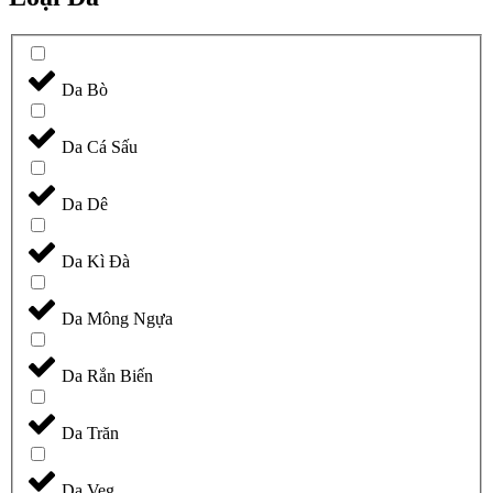
Da Bò
Da Cá Sấu
Da Dê
Da Kì Đà
Da Mông Ngựa
Da Rắn Biến
Da Trăn
Da Veg