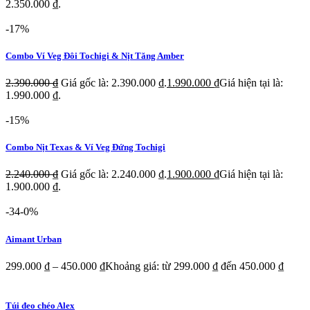
2.350.000 ₫.
-17%
Combo Ví Veg Đôi Tochigi & Nịt Tăng Amber
2.390.000
₫
Giá gốc là: 2.390.000 ₫.
1.990.000
₫
Giá hiện tại là:
1.990.000 ₫.
-15%
Combo Nịt Texas & Ví Veg Đứng Tochigi
2.240.000
₫
Giá gốc là: 2.240.000 ₫.
1.900.000
₫
Giá hiện tại là:
1.900.000 ₫.
-34-0%
Aimant Urban
299.000
₫
–
450.000
₫
Khoảng giá: từ 299.000 ₫ đến 450.000 ₫
Túi đeo chéo Alex