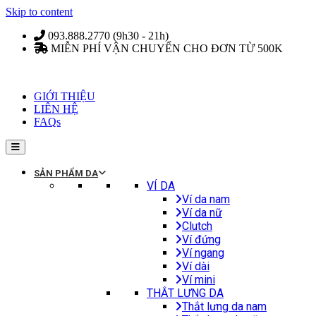
Skip to content
093.888.2770 (9h30 - 21h)
MIỄN PHÍ VẬN CHUYỂN CHO ĐƠN TỪ 500K
GIỚI THIỆU
LIÊN HỆ
FAQs
SẢN PHẨM DA
VÍ DA
Ví da nam
Ví da nữ
Clutch
Ví đứng
Ví ngang
Ví dài
Ví mini
THẮT LƯNG DA
Thắt lưng da nam