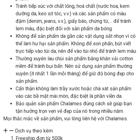
Tránh tiếp xúc với chất lỏng, hoá chất (nước hoa, kem
dưỡng da, keo xịt tóc, v.v.) và các sản phẩm có màu
đậm (denim, jeans, v.v.), giấy báo, chứng từ,… để tránh
lem màu, đặc biệt đối với sản phẩm da bóng.
Không để sản phẩm da gần các vật dụng sắt nhọn vì có
thể làm hư hại sản phẩm. Không để son phấn, bút viết
trực tiếp vào túi da, nên để vào túi nhỏ để tránh lem màu.
Thường xuyên lau chùi sản phẩm bằng khăn vải cotton
mềm để tránh bụi bẩn. Nên sử dụng sản phẩm thường
xuyên (ít nhất 1 lần mỗi tháng) để giữ độ bóng đẹp cho
sản phẩm.
Cẩn thận không làm trầy xước hoặc chà xát sản phẩm
vào các bề mặt mài mòn, đặc biệt là phần viền da.
Bảo quản sản phẩm Chalames đúng cách sẽ giúp bạn
tận hưởng trọn vẹn vẻ đẹp của nó trong nhiều năm.
Mọi thắc mắc về sản phẩm, vui lòng liên hệ với Chalames.
Dịch vụ theo kèm
Freeship đơn từ 500k