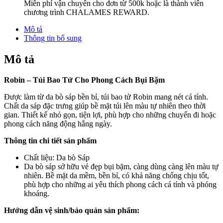
Miễn phí vận chuyển cho đơn từ 500k hoặc là thành viên
chương trình CHALAMES REWARD.
Mô tả
Thông tin bổ sung
Mô tả
Robin – Túi Bao Tử Cho Phong Cách Bụi Bặm
Được làm từ da bò sáp bền bỉ, túi bao tử Robin mang nét cá tính.
Chất da sáp đặc trưng giúp bề mặt túi lên màu tự nhiên theo thời
gian. Thiết kế nhỏ gọn, tiện lợi, phù hợp cho những chuyến đi hoặc
phong cách năng động hằng ngày.
Thông tin chi tiết sản phẩm
Chất liệu: Da bò Sáp
Da bò sáp sở hữu vẻ đẹp bụi bặm, càng dùng càng lên màu tự
nhiên. Bề mặt da mềm, bền bỉ, có khả năng chống chịu tốt,
phù hợp cho những ai yêu thích phong cách cá tính và phóng
khoáng.
Hướng dẫn vệ sinh/bảo quản sản phẩm: