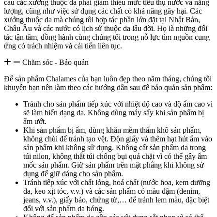
cầu các xưởng thuộc da phải giảm thiểu mức tiêu thụ nước và năng
lượng, cũng như việc sử dụng các chất có khả năng gây hại. Các
xưởng thuộc da mà chúng tôi hợp tác phần lớn đặt tại Nhật Bản,
Châu Âu và các nước có lịch sử thuộc da lâu đời. Họ là những đối
tác tận tâm, đồng hành cùng chúng tôi trong nỗ lực tìm nguồn cung
ứng có trách nhiệm và cải tiến liên tục.
Chăm sóc - Bảo quản
Để sản phẩm Chalames của bạn luôn đẹp theo năm tháng, chúng tôi
khuyên bạn nên làm theo các hướng dẫn sau để bảo quản sản phẩm:
Tránh cho sản phẩm tiếp xúc với nhiệt độ cao và độ ẩm cao vì
sẽ làm biến dạng da. Không dùng máy sấy khi sản phẩm bị
ẩm ướt.
Khi sản phẩm bị ẩm, dùng khăn mềm thấm khô sản phẩm,
không chùi để tránh tạo vệt. Độn giấy và thêm hạt hút ẩm vào
sản phẩm khi không sử dụng. Không cất sản phẩm da trong
túi nilon, không thắt túi chống bụi quá chặt vì có thể gây ẩm
mốc sản phẩm. Giữ sản phẩm trên mặt phẳng khi không sử
dụng để giữ dáng cho sản phẩm.
Tránh tiếp xúc với chất lỏng, hoá chất (nước hoa, kem dưỡng
da, keo xịt tóc, v.v.) và các sản phẩm có màu đậm (denim,
jeans, v.v.), giấy báo, chứng từ,… để tránh lem màu, đặc biệt
đối với sản phẩm da bóng.