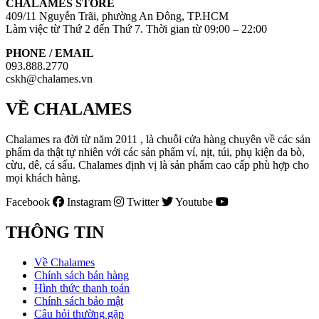
CHALAMES STORE
409/11 Nguyễn Trãi, phường An Đông, TP.HCM
Làm việc từ Thứ 2 đến Thứ 7. Thời gian từ 09:00 – 22:00
PHONE / EMAIL
093.888.2770
cskh@chalames.vn
VỀ CHALAMES
Chalames ra đời từ năm 2011 , là chuỗi cửa hàng chuyên về các sản
phẩm da thật tự nhiên với các sản phẩm ví, nịt, túi, phụ kiện da bò,
cừu, dê, cá sấu. Chalames định vị là sản phẩm cao cấp phù hợp cho
mọi khách hàng.
Facebook
Instagram
Twitter
Youtube
THÔNG TIN
Về Chalames
Chính sách bán hàng
Hình thức thanh toán
Chính sách bảo mật
Câu hỏi thường gặp