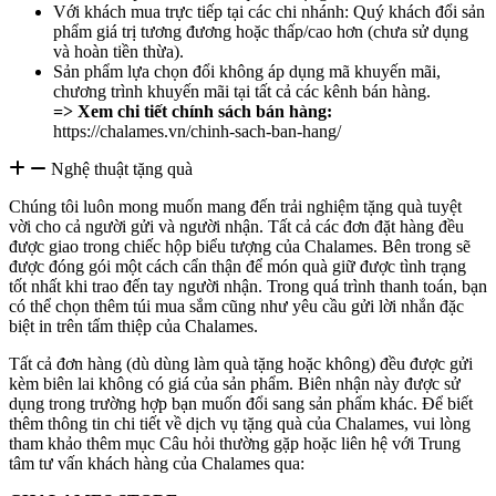
Với khách mua trực tiếp tại các chi nhánh: Quý khách đổi sản
phẩm giá trị tương đương hoặc thấp/cao hơn (chưa sử dụng
và hoàn tiền thừa).
Sản phẩm lựa chọn đổi không áp dụng mã khuyến mãi,
chương trình khuyến mãi tại tất cả các kênh bán hàng.
=> Xem chi tiết chính sách bán hàng:
https://chalames.vn/chinh-sach-ban-hang/
Nghệ thuật tặng quà
Chúng tôi luôn mong muốn mang đến trải nghiệm tặng quà tuyệt
vời cho cả người gửi và người nhận. Tất cả các đơn đặt hàng đều
được giao trong chiếc hộp biểu tượng của Chalames. Bên trong sẽ
được đóng gói một cách cẩn thận để món quà giữ được tình trạng
tốt nhất khi trao đến tay người nhận. Trong quá trình thanh toán, bạn
có thể chọn thêm túi mua sắm cũng như yêu cầu gửi lời nhắn đặc
biệt in trên tấm thiệp của Chalames.
Tất cả đơn hàng (dù dùng làm quà tặng hoặc không) đều được gửi
kèm biên lai không có giá của sản phẩm. Biên nhận này được sử
dụng trong trường hợp bạn muốn đổi sang sản phẩm khác. Để biết
thêm thông tin chi tiết về dịch vụ tặng quà của Chalames, vui lòng
tham khảo thêm mục Câu hỏi thường gặp hoặc liên hệ với Trung
tâm tư vấn khách hàng của Chalames qua: