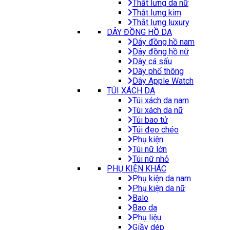
Thắt lưng da nữ
Thắt lưng kim
Thắt lưng luxury
DÂY ĐỒNG HỒ DA
Dây đồng hồ nam
Dây đồng hồ nữ
Dây cá sấu
Dây phổ thông
Dây Apple Watch
TÚI XÁCH DA
Túi xách da nam
Túi xách da nữ
Túi bao tử
Túi đeo chéo
Phụ kiện
Túi nữ lớn
Túi nữ nhỏ
PHỤ KIỆN KHÁC
Phụ kiện da nam
Phụ kiện da nữ
Balo
Bao da
Phụ liệu
Giầy dép