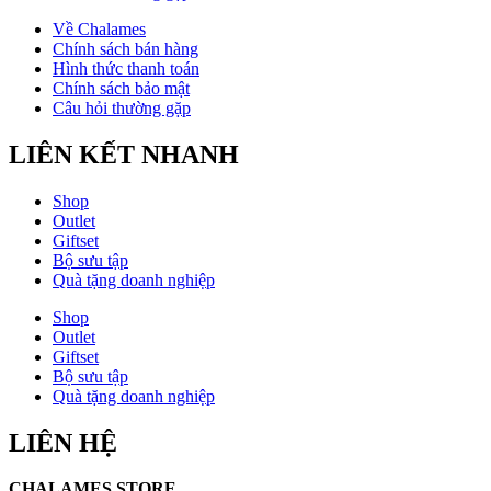
Về Chalames
Chính sách bán hàng
Hình thức thanh toán
Chính sách bảo mật
Câu hỏi thường gặp
LIÊN KẾT NHANH
Shop
Outlet
Giftset
Bộ sưu tập
Quà tặng doanh nghiệp
Shop
Outlet
Giftset
Bộ sưu tập
Quà tặng doanh nghiệp
LIÊN HỆ
CHALAMES STORE