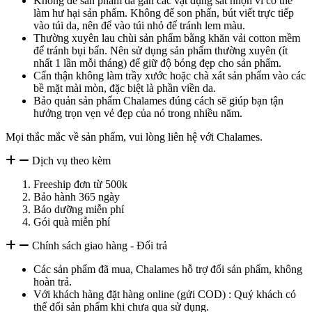
Không để sản phẩm da gần các vật dụng sắt nhọn vì có thể
làm hư hại sản phẩm. Không để son phấn, bút viết trực tiếp
vào túi da, nên để vào túi nhỏ để tránh lem màu.
Thường xuyên lau chùi sản phẩm bằng khăn vải cotton mềm
để tránh bụi bẩn. Nên sử dụng sản phẩm thường xuyên (ít
nhất 1 lần mỗi tháng) để giữ độ bóng đẹp cho sản phẩm.
Cẩn thận không làm trầy xước hoặc chà xát sản phẩm vào các
bề mặt mài mòn, đặc biệt là phần viền da.
Bảo quản sản phẩm Chalames đúng cách sẽ giúp bạn tận
hưởng trọn vẹn vẻ đẹp của nó trong nhiều năm.
Mọi thắc mắc về sản phẩm, vui lòng liên hệ với Chalames.
Dịch vụ theo kèm
Freeship đơn từ 500k
Bảo hành 365 ngày
Bảo dưỡng miễn phí
Gói quà miễn phí
Chính sách giao hàng - Đổi trả
Các sản phẩm đã mua, Chalames hỗ trợ đổi sản phẩm, không
hoàn trả.
Với khách hàng đặt hàng online (gửi COD) : Quý khách có
thể đổi sản phẩm khi chưa qua sử dụng.