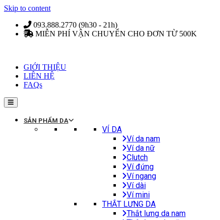
Skip to content
093.888.2770 (9h30 - 21h)
MIỄN PHÍ VẬN CHUYỂN CHO ĐƠN TỪ 500K
GIỚI THIỆU
LIÊN HỆ
FAQs
SẢN PHẨM DA
VÍ DA
Ví da nam
Ví da nữ
Clutch
Ví đứng
Ví ngang
Ví dài
Ví mini
THẮT LƯNG DA
Thắt lưng da nam