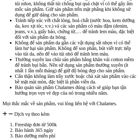
túi nilon, không thắt túi chống bụi quá chặt vì có thể gây ẩm
mốc sản phẩm. Giữ sản phẩm trên mặt phẳng khi không sử
dụng để giữ dáng cho sản phẩm.
Tránh tiếp xúc với chất lỏng, hoá chất (nước hoa, kem dưỡng
da, keo xịt tóc, v.v.) và các sản phẩm có màu đậm (denim,
jeans, v.v.), giấy báo, chứng từ,… để tránh lem màu, đặc biệt
đối với sản phẩm da bóng.
Không để sản phẩm da gần các vật dụng sắt nhọn vì có thể
làm hư hại sản phẩm. Không để son phấn, bút viết trực tiếp
vào túi da, nên để vào túi nhỏ để tránh lem màu.
Thường xuyên lau chùi sản phẩm bằng khăn vải cotton mềm
để tránh bụi bẩn. Nên sử dụng sản phẩm thường xuyên (ít
nhất 1 lần mỗi tháng) để giữ độ bóng đẹp cho sản phẩm.
Cẩn thận không làm trầy xước hoặc chà xát sản phẩm vào các
bề mặt mài mòn, đặc biệt là phần viền da.
Bảo quản sản phẩm Chalames đúng cách sẽ giúp bạn tận
hưởng trọn vẹn vẻ đẹp của nó trong nhiều năm.
Mọi thắc mắc về sản phẩm, vui lòng liên hệ với Chalames.
Dịch vụ theo kèm
Freeship đơn từ 500k
Bảo hành 365 ngày
Bảo dưỡng miễn phí