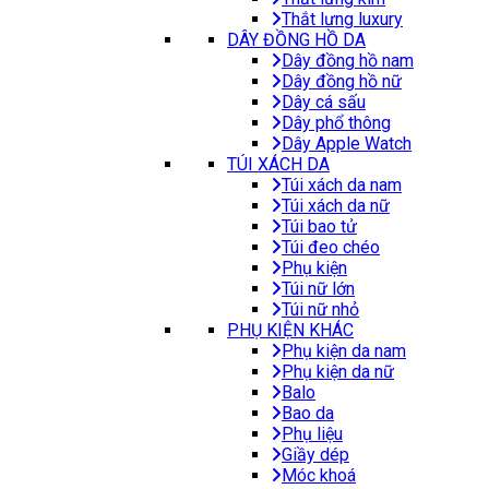
Thắt lưng luxury
DÂY ĐỒNG HỒ DA
Dây đồng hồ nam
Dây đồng hồ nữ
Dây cá sấu
Dây phổ thông
Dây Apple Watch
TÚI XÁCH DA
Túi xách da nam
Túi xách da nữ
Túi bao tử
Túi đeo chéo
Phụ kiện
Túi nữ lớn
Túi nữ nhỏ
PHỤ KIỆN KHÁC
Phụ kiện da nam
Phụ kiện da nữ
Balo
Bao da
Phụ liệu
Giầy dép
Móc khoá