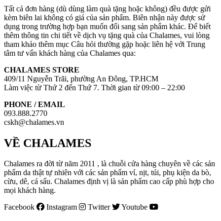
Tất cả đơn hàng (dù dùng làm quà tặng hoặc không) đều được gửi
kèm biên lai không có giá của sản phẩm. Biên nhận này được sử
dụng trong trường hợp bạn muốn đổi sang sản phẩm khác. Để biết
thêm thông tin chi tiết về dịch vụ tặng quà của Chalames, vui lòng
tham khảo thêm mục Câu hỏi thường gặp hoặc liên hệ với Trung
tâm tư vấn khách hàng của Chalames qua:
CHALAMES STORE
409/11 Nguyễn Trãi, phường An Đông, TP.HCM
Làm việc từ Thứ 2 đến Thứ 7. Thời gian từ 09:00 – 22:00
PHONE / EMAIL
093.888.2770
cskh@chalames.vn
VỀ CHALAMES
Chalames ra đời từ năm 2011 , là chuỗi cửa hàng chuyên về các sản
phẩm da thật tự nhiên với các sản phẩm ví, nịt, túi, phụ kiện da bò,
cừu, dê, cá sấu. Chalames định vị là sản phẩm cao cấp phù hợp cho
mọi khách hàng.
Facebook
Instagram
Twitter
Youtube