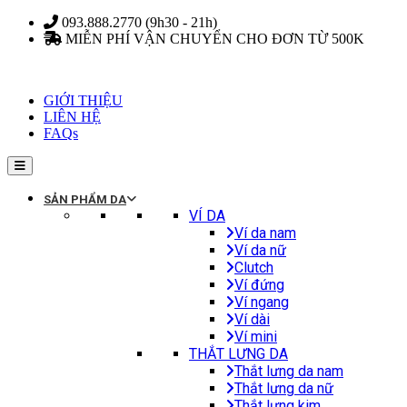
Skip
093.888.2770 (9h30 - 21h)
to
MIỄN PHÍ VẬN CHUYỂN CHO ĐƠN TỪ 500K
content
GIỚI THIỆU
LIÊN HỆ
FAQs
SẢN PHẨM DA
VÍ DA
Ví da nam
Ví da nữ
Clutch
Ví đứng
Ví ngang
Ví dài
Ví mini
THẮT LƯNG DA
Thắt lưng da nam
Thắt lưng da nữ
Thắt lưng kim