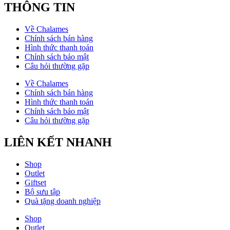
THÔNG TIN
Về Chalames
Chính sách bán hàng
Hình thức thanh toán
Chính sách bảo mật
Câu hỏi thường gặp
Về Chalames
Chính sách bán hàng
Hình thức thanh toán
Chính sách bảo mật
Câu hỏi thường gặp
LIÊN KẾT NHANH
Shop
Outlet
Giftset
Bộ sưu tập
Quà tặng doanh nghiệp
Shop
Outlet