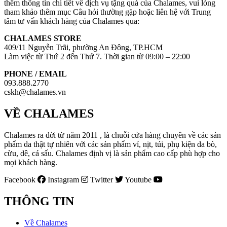
thêm thông tin chi tiết về dịch vụ tặng quà của Chalames, vui lòng
tham khảo thêm mục Câu hỏi thường gặp hoặc liên hệ với Trung
tâm tư vấn khách hàng của Chalames qua:
CHALAMES STORE
409/11 Nguyễn Trãi, phường An Đông, TP.HCM
Làm việc từ Thứ 2 đến Thứ 7. Thời gian từ 09:00 – 22:00
PHONE / EMAIL
093.888.2770
cskh@chalames.vn
VỀ CHALAMES
Chalames ra đời từ năm 2011 , là chuỗi cửa hàng chuyên về các sản
phẩm da thật tự nhiên với các sản phẩm ví, nịt, túi, phụ kiện da bò,
cừu, dê, cá sấu. Chalames định vị là sản phẩm cao cấp phù hợp cho
mọi khách hàng.
Facebook
Instagram
Twitter
Youtube
THÔNG TIN
Về Chalames