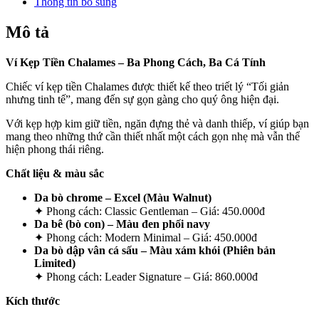
Thông tin bổ sung
Mô tả
Ví Kẹp Tiền Chalames – Ba Phong Cách, Ba Cá Tính
Chiếc ví kẹp tiền Chalames được thiết kế theo triết lý “Tối giản
nhưng tinh tế”, mang đến sự gọn gàng cho quý ông hiện đại.
Với kẹp hợp kim giữ tiền, ngăn đựng thẻ và danh thiếp, ví giúp bạn
mang theo những thứ cần thiết nhất một cách gọn nhẹ mà vẫn thể
hiện phong thái riêng.
Chất liệu & màu sắc
Da bò chrome – Excel (Màu Walnut)
✦ Phong cách: Classic Gentleman – Giá: 450.000đ
Da bê (bò con) – Màu đen phối navy
✦ Phong cách: Modern Minimal – Giá: 450.000đ
Da bò dập vân cá sấu – Màu xám khói (Phiên bản
Limited)
✦ Phong cách: Leader Signature – Giá: 860.000đ
Kích thước