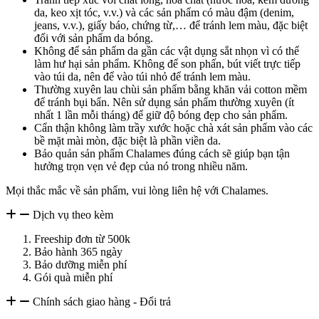
da, keo xịt tóc, v.v.) và các sản phẩm có màu đậm (denim,
jeans, v.v.), giấy báo, chứng từ,… để tránh lem màu, đặc biệt
đối với sản phẩm da bóng.
Không để sản phẩm da gần các vật dụng sắt nhọn vì có thể
làm hư hại sản phẩm. Không để son phấn, bút viết trực tiếp
vào túi da, nên để vào túi nhỏ để tránh lem màu.
Thường xuyên lau chùi sản phẩm bằng khăn vải cotton mềm
để tránh bụi bẩn. Nên sử dụng sản phẩm thường xuyên (ít
nhất 1 lần mỗi tháng) để giữ độ bóng đẹp cho sản phẩm.
Cẩn thận không làm trầy xước hoặc chà xát sản phẩm vào các
bề mặt mài mòn, đặc biệt là phần viền da.
Bảo quản sản phẩm Chalames đúng cách sẽ giúp bạn tận
hưởng trọn vẹn vẻ đẹp của nó trong nhiều năm.
Mọi thắc mắc về sản phẩm, vui lòng liên hệ với Chalames.
Dịch vụ theo kèm
Freeship đơn từ 500k
Bảo hành 365 ngày
Bảo dưỡng miễn phí
Gói quà miễn phí
Chính sách giao hàng - Đổi trả