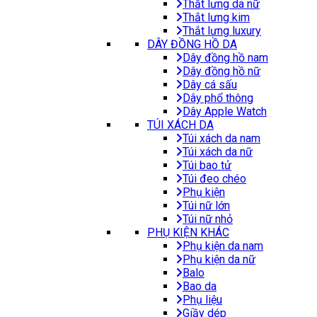
Thắt lưng da nữ
Thắt lưng kim
Thắt lưng luxury
DÂY ĐỒNG HỒ DA
Dây đồng hồ nam
Dây đồng hồ nữ
Dây cá sấu
Dây phổ thông
Dây Apple Watch
TÚI XÁCH DA
Túi xách da nam
Túi xách da nữ
Túi bao tử
Túi đeo chéo
Phụ kiện
Túi nữ lớn
Túi nữ nhỏ
PHỤ KIỆN KHÁC
Phụ kiện da nam
Phụ kiện da nữ
Balo
Bao da
Phụ liệu
Giầy dép