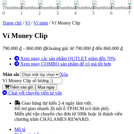
Trang chủ
/
Ví
/
Ví mini
/ Ví Money Clip
Ví Money Clip
790.000
₫
–
860.000
₫
Khoảng giá: từ 790.000 ₫ đến 860.000 ₫
Xem ngay các sản phẩm OUTLET giảm đến 70%
Xem ngay COMBO sản phẩm để có giá tốt hơn
Màu sắc
Xóa
Ví Money Clip số lượng
Thêm vào giỏ
Mua ngay
Chat với chuyên viên tư vấn
Giao hàng dự kiến 2-4 ngày làm việc.
Hỗ trợ giao nhanh 2h nội ô TP.HCM (có tính phí).
Miễn phí vận chuyển cho đơn từ 500k hoặc là thành viên
chương trình CHALAMES REWARD.
Mô tả