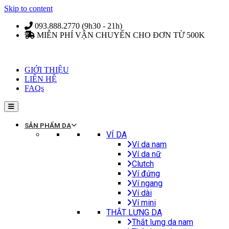
Skip to content
093.888.2770 (9h30 - 21h)
MIỄN PHÍ VẬN CHUYỂN CHO ĐƠN TỪ 500K
GIỚI THIỆU
LIÊN HỆ
FAQs
SẢN PHẨM DA
VÍ DA
Ví da nam
Ví da nữ
Clutch
Ví đứng
Ví ngang
Ví dài
Ví mini
THẮT LƯNG DA
Thắt lưng da nam