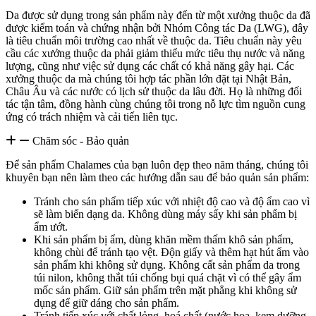
Da được sử dụng trong sản phẩm này đến từ một xưởng thuộc da đã
được kiểm toán và chứng nhận bởi Nhóm Công tác Da (LWG), đây
là tiêu chuẩn môi trường cao nhất về thuộc da. Tiêu chuẩn này yêu
cầu các xưởng thuộc da phải giảm thiểu mức tiêu thụ nước và năng
lượng, cũng như việc sử dụng các chất có khả năng gây hại. Các
xưởng thuộc da mà chúng tôi hợp tác phần lớn đặt tại Nhật Bản,
Châu Âu và các nước có lịch sử thuộc da lâu đời. Họ là những đối
tác tận tâm, đồng hành cùng chúng tôi trong nỗ lực tìm nguồn cung
ứng có trách nhiệm và cải tiến liên tục.
Chăm sóc - Bảo quản
Để sản phẩm Chalames của bạn luôn đẹp theo năm tháng, chúng tôi
khuyên bạn nên làm theo các hướng dẫn sau để bảo quản sản phẩm:
Tránh cho sản phẩm tiếp xúc với nhiệt độ cao và độ ẩm cao vì
sẽ làm biến dạng da. Không dùng máy sấy khi sản phẩm bị
ẩm ướt.
Khi sản phẩm bị ẩm, dùng khăn mềm thấm khô sản phẩm,
không chùi để tránh tạo vệt. Độn giấy và thêm hạt hút ẩm vào
sản phẩm khi không sử dụng. Không cất sản phẩm da trong
túi nilon, không thắt túi chống bụi quá chặt vì có thể gây ẩm
mốc sản phẩm. Giữ sản phẩm trên mặt phẳng khi không sử
dụng để giữ dáng cho sản phẩm.
Tránh tiếp xúc với chất lỏng, hoá chất (nước hoa, kem dưỡng