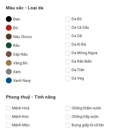
Màu sắc - Loại da
Da Bò
Đen
Da Cá Sấu
Đỏ
Da Dê
Nâu Choco
Da Kì Đà
Rêu
Da Mông Ngựa
Sáp Nâu
Da Rắn Biến
Vàng Bò
Da Trăn
Xám
Da Veg
Xanh Navy
Phong thuỷ - Tính năng
Mệnh Hoả
Chống thấm nước
Mệnh Kim
Chống trầy xước
Mệnh Mộc
Đựng giấy tờ cỡ lớn