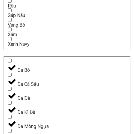
Rêu
Sáp Nâu
Vàng Bò
Xám
Xanh Navy
Da Bò
Da Cá Sấu
Da Dê
Da Kì Đà
Da Mông Ngựa