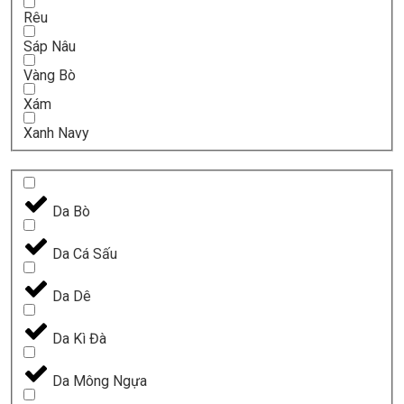
Rêu
Sáp Nâu
Vàng Bò
Xám
Xanh Navy
Da Bò
Da Cá Sấu
Da Dê
Da Kì Đà
Da Mông Ngựa