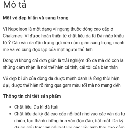
Mô tả
Một vẻ đẹp bí ẩn và sang trọng
Ví Napoleon là một dạng ví ngang thuộc dòng cao cấp ở
Chalames. Ví được hoàn thiện từ chất liệu da Kì Đà nhập khẩu
từ Ý. Các vân da đặc trưng gợi nên cảm giác sang trọng, mạnh
mẽ và vô cùng độc lập của một người thủ lĩnh.
Dòng ví không chỉ đơn giản là trải nghiệm đồ da mà đó còn là
những cảm nhận là nơi thể hiện cá tính, cái tôi của bản thân.
Vẻ đẹp bí ẩn của dòng da được mệnh danh là rồng thời hiện
đại, được thể hiện rõ ràng qua gam màu tối mà nó mang đến.
Thông tin chi tiết sản phẩm
Chất liệu: Da kì đà Itali
Chất liệu da kỳ đà cao cấp nổi bật nhờ vào các vân da tự
nhiên, tạo thành những hoa văn độc đáo, bắt mắt. Da kỳ
đà có cấu trúc vân nổi bật với các vảy hình thoi, tạo cảm