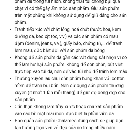
phẩm da trong túi nilon, không thắt túi chống bụi quá
chặt vì có thể gây ẩm mốc sản phẩm. Giữ sản phẩm
trên mặt phẳng khi không sử dụng để giữ dáng cho sản
phẩm.
Tránh tiếp xúc với chất lỏng, hoá chất (nước hoa, kem
dưỡng da, keo xịt tóc, v.v.) và các sản phẩm có màu
đậm (denim, jeans, v.v.), giấy báo, chứng từ,… để tránh
lem màu, đặc biệt đối với sản phẩm da bóng.
Không để sản phẩm da gần các vật dụng sắt nhọn vì có
thể làm hư hại sản phẩm. Không để son phấn, bút viết
trực tiếp vào túi da, nên để vào túi nhỏ để tránh lem màu.
Thường xuyên lau chùi sản phẩm bằng khăn vải cotton
mềm để tránh bụi bẩn. Nên sử dụng sản phẩm thường
xuyên (ít nhất 1 lần mỗi tháng) để giữ độ bóng đẹp cho
sản phẩm.
Cẩn thận không làm trầy xước hoặc chà xát sản phẩm
vào các bề mặt mài mòn, đặc biệt là phần viền da.
Bảo quản sản phẩm Chalames đúng cách sẽ giúp bạn
tận hưởng trọn vẹn vẻ đẹp của nó trong nhiều năm.