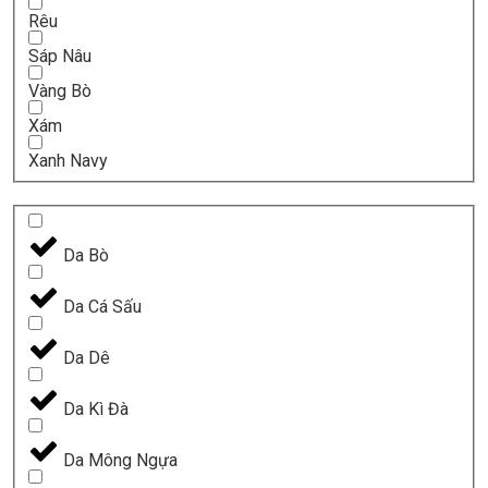
Rêu
Sáp Nâu
Vàng Bò
Xám
Xanh Navy
Da Bò
Da Cá Sấu
Da Dê
Da Kì Đà
Da Mông Ngựa